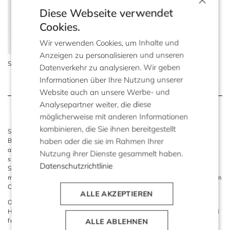
Diese Webseite verwendet
Cookies.
Wir verwenden Cookies, um Inhalte und
Anzeigen zu personalisieren und unseren
Seidenshorts zum Anzug
Datenverkehr zu analysieren. Wir geben
239 €
99 €
Informationen über Ihre Nutzung unserer
Website auch an unsere Werbe- und
Analysepartner weiter, die diese
möglicherweise mit anderen Informationen
kombinieren, die Sie ihnen bereitgestellt
Shorts gehören an warmen Tagen zu den vielseitigsten
haben oder die sie im Rahmen Ihrer
Begleitern einer modernen Garderobe. Sie verbinden
angenehmen Komfort mit femininer Eleganz und lassen sich
Nutzung ihrer Dienste gesammelt haben.
stilvoll in unterschiedlichste Sommer-Looks integrieren. Klare
Datenschutzrichtlinie
Schnitte, fließende Materialien und dezente Farben verleihen
modernen Shorts eine elegante Ausstrahlung mit zeitgemäßem
Charakter.
ALLE AKZEPTIEREN
Ob im Urlaub, in der Stadt oder im Alltag - stilvolle kurze
Hosen schaffen luftige Looks mit entspannter Leichtigkeit und
femininer Silhouette.
ALLE ABLEHNEN