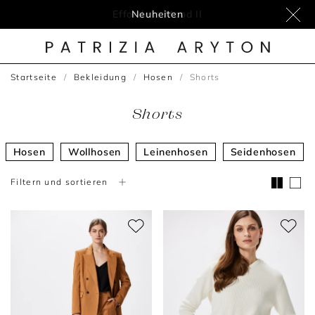
Effortless Mood II
Neuheiten
Startseite
Bekleidung
Hosen
Shorts
Shorts
Hosen
Wollhosen
Leinenhosen
Seidenhosen
Filtern und sortieren