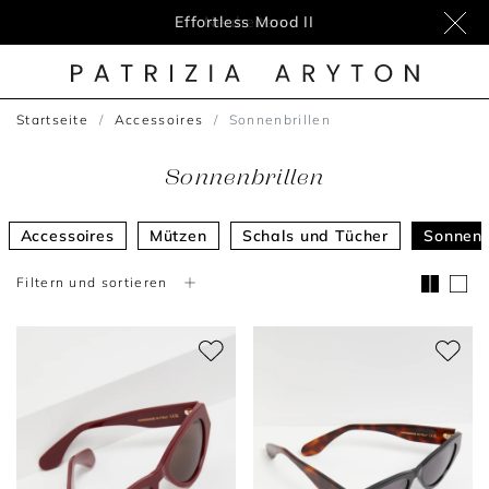
Effortless Mood II
Startseite
Accessoires
Sonnenbrillen
Sonnenbrillen
Accessoires
Mützen
Schals und Tücher
Sonnenb
Filtern und sortieren