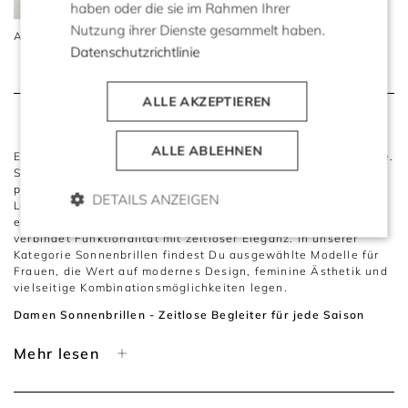
haben oder die sie im Rahmen Ihrer
Nutzung ihrer Dienste gesammelt haben.
Audrey Sonnenbrille
Datenschutzrichtlinie
149 €
69 €
ALLE AKZEPTIEREN
ALLE ABLEHNEN
Eine Sonnenbrille ist weit mehr als ein praktisches Accessoire.
Sie verleiht jedem Outfit Charakter, unterstreicht die
persönliche Ausstrahlung und setzt stilvolle Akzente, die den
DETAILS ANZEIGEN
Look perfekt abrunden. Ob in der Stadt, auf Reisen oder bei
entspannten Stunden im Freien - die richtige Sonnenbrille
verbindet Funktionalität mit zeitloser Eleganz. In unserer
Kategorie Sonnenbrillen findest Du ausgewählte Modelle für
Frauen, die Wert auf modernes Design, feminine Ästhetik und
vielseitige Kombinationsmöglichkeiten legen.
Damen Sonnenbrillen - Zeitlose Begleiter für jede Saison
Gut gewählte Damen Sonnenbrillen ergänzen
Mehr lesen
unterschiedlichste Outfits und verleihen ihnen eine elegante,
selbstbewusste Ausstrahlung. Sie harmonieren mit
sommerlichen Kleidern ebenso wie mit klassischen Blazern,
Leinenlooks oder urbanen Casual-Kombinationen.