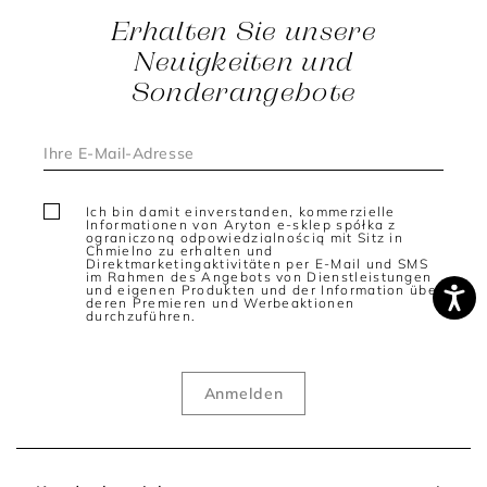
Erhalten Sie unsere
Als stilvolles Accessoire begleiten Sonnenbrillen weit über die
Sommermonate hinaus. Sie setzen das ganze Jahr über
Neuigkeiten und
geschmackvolle Akzente und werden zu festen Bestandteilen
Sonderangebote
einer durchdachten Garderobe.
Sonnenbrille Damen modern - Stilbewusstsein mit
zeitgemäßem Charakter
Eine Sonnenbrille Damen modern verbindet aktuelle
Designansätze mit zeitloser Eleganz. Klare Linien,
Ich bin damit einverstanden, kommerzielle
ausgewogene Proportionen und eine harmonische
Informationen von Aryton e-sklep spółka z
Formgebung sorgen für eine stilvolle Optik, die sich mühelos
ograniczoną odpowiedzialnością mit Sitz in
Chmielno zu erhalten und
in unterschiedliche Looks integrieren lässt.
Direktmarketingaktivitäten per E-Mail und SMS
im Rahmen des Angebots von Dienstleistungen
Besonders Frauen, die auf eine hochwertige Capsule
und eigenen Produkten und der Information über
deren Premieren und Werbeaktionen
Wardrobe setzen, schätzen Sonnenbrillen als vielseitige
durchzuführen.
Accessoires mit langfristigem Charakter. Sie ergänzen
bestehende Lieblingsstücke und verleihen jedem Outfit eine
moderne Note, ohne von kurzlebigen Trends abhängig zu sein.
Sonnenbrillen als Ausdruck der Persönlichkeit
Accessoires sind oft die Details, die einen Look
unverwechselbar machen. Eine Sonnenbrille kann die Wirkung
eines Outfits gezielt beeinflussen und die individuelle