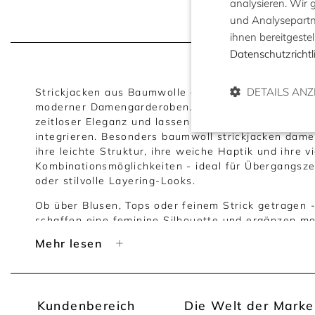
analysieren. Wir
und Analysepartne
ihnen bereitgeste
Datenschutzrichtl
DETAILS ANZ
Strickjacken aus Baumwolle gehören zu den vielseit
moderner Damengarderoben. Sie verbinden angene
zeitloser Eleganz und lassen sich flexibel in unters
integrieren. Besonders baumwoll strickjacken dam
ihre leichte Struktur, ihre weiche Haptik und ihre vi
Kombinationsmöglichkeiten - ideal für Übergangsz
oder stilvolle Layering-Looks.
Ob über Blusen, Tops oder feinem Strick getragen
schaffen eine feminine Silhouette und ergänzen mo
natürlicher Leichtigkeit.
Mehr lesen
Baumwoll Strickjacken Damen - Vielseitige Begleit
Eine Strickjacke aus Baumwolle eignet sich perfekt
Temperaturen und entspannte Layering-Kombinatio
Kundenbereich
Die Welt der Marke
Materialien sorgen für ein angenehmes Tragegefüh