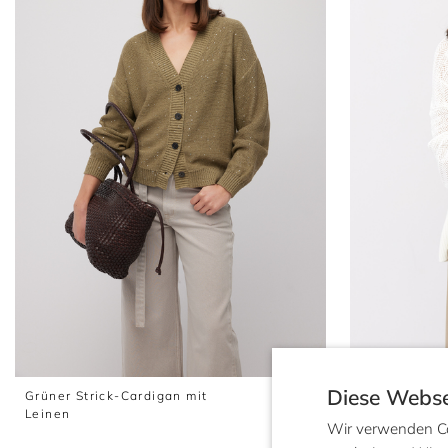
Kleider
Pullover
Blazer
Sweatshirts
Diese Webse
Grüner Strick-Cardigan mit
239 €
Weißer, dur
Leinen
Cardigan
119 €
Wir verwenden Co