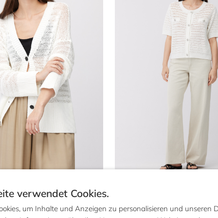
Wollmäntel
Tops
Wollhosen
Strickkleider
Tuniken
Wollkleider
ite verwendet Cookies.
chbrochener
169 €
Durchbrochener Cardigan
mit kurzen Ärmeln
89 €
okies, um Inhalte und Anzeigen zu personalisieren und unseren 