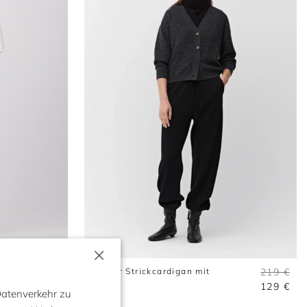
×
169 €
Grauer Strickcardigan mit
219 €
Wolle
119 €
129 €
Datenverkehr zu