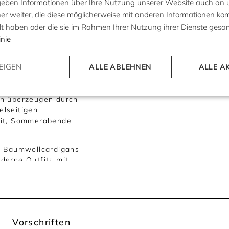
 geben Informationen über Ihre Nutzung unserer Website auch an
r weiter, die diese möglicherweise mit anderen Informationen komb
llt haben oder die sie im Rahmen Ihrer Nutzung ihrer Dienste ges
inie
EIGEN
ALLE ABLEHNEN
ALLE A
igen Essentials
hmen Komfort mit
chiedlichste Looks
en überzeugen durch
elseitigen
eit, Sommerabende
 - Baumwollcardigans
derne Outfits mit
er für jede Saison
 für wechselhafte
nen. Leichte
Vorschriften
l und machen die