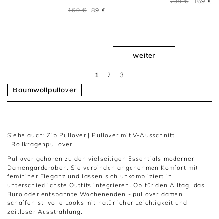
239 €
169 €
169 €
89 €
weiter
1
2
3
Baumwollpullover
Siehe auch:
Zip Pullover
|
Pullover mit V-Ausschnitt
|
Rollkragenpullover
Pullover gehören zu den vielseitigen Essentials moderner
Damengarderoben. Sie verbinden angenehmen Komfort mit
femininer Eleganz und lassen sich unkompliziert in
unterschiedlichste Outfits integrieren. Ob für den Alltag, das
Büro oder entspannte Wochenenden - pullover damen
schaffen stilvolle Looks mit natürlicher Leichtigkeit und
zeitloser Ausstrahlung.