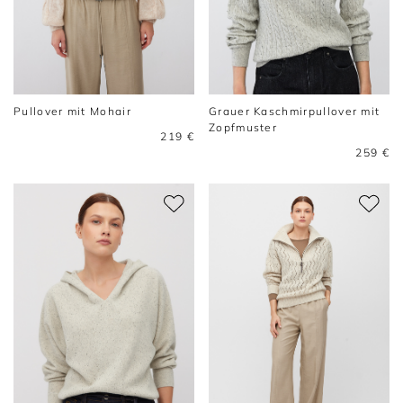
Pullover mit Mohair
Grauer Kaschmirpullover mit
Zopfmuster
219 €
259 €