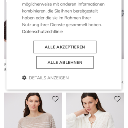
möglicherweise mit anderen Informationen
kombinieren, die Sie ihnen bereitgestellt
haben oder die sie im Rahmen Ihrer
Nutzung ihrer Dienste gesammelt haben.
Datenschutzrichtlinie
ALLE AKZEPTIEREN
ALLE ABLEHNEN
Pullover mit V-Ausschnitt aus
Hellblauer Pullover aus
Baumwolle und Leinen
Baumwolle und Leinen mit V-
Ausschnitt
DETAILS ANZEIGEN
189 €
99 €
169 €
89 €