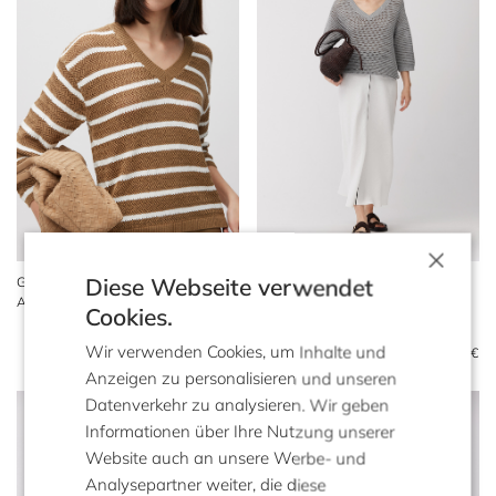
×
Diese Webseite verwendet
Gestreifter Pullover mit V-
Grauer Pullover mit V-
Ausschnitt
Ausschnitt aus Baumwolle
Cookies.
und Leinen
169 €
89 €
Wir verwenden Cookies, um Inhalte und
189 €
99 €
Anzeigen zu personalisieren und unseren
Datenverkehr zu analysieren. Wir geben
Informationen über Ihre Nutzung unserer
Website auch an unsere Werbe- und
Analysepartner weiter, die diese