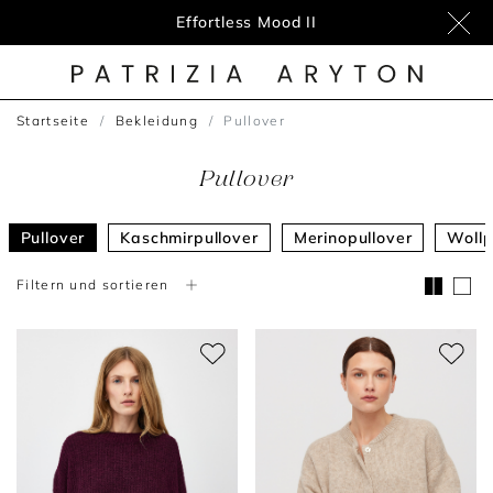
Effortless Mood II
Startseite
Bekleidung
Pullover
Pullover
Pullover
Kaschmirpullover
Merinopullover
Wollp
Filtern und sortieren