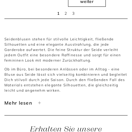
weiter
1
2
3
Seidenblusen stehen für stilvolle Leichtigkeit, fließende
Silhouetten und eine elegante Ausstrahlung, die jede
Garderobe aufwertet. Die feine Struktur der Seide verleiht
jedem Outfit eine besondere Raffinesse und sorgt für einen
femininen Look mit moderner Zurückhaltung.
Ob im Büro, bei besonderen Anlässen oder im Alltag - eine
Bluse aus Seide lässt sich vielseitig kombinieren und begleitet
Dich stilvoll durch jede Saison. Durch den fließenden Fall des
Materials entstehen elegante Silhouetten, die gleichzeitig
leicht und angenehm wirken.
Seidenblusen Damen - vielseitige Klassiker für moderne
Mehr lesen
Looks
Seidenblusen Damen lassen sich mühelos in elegante und
moderne Outfits integrieren. Zusammen mit Stoffhosen,
Röcken oder klassischen Blazern entstehen stilvolle
Erhalten Sie unsere
Kombinationen, die feminin und gepflegt wirken.