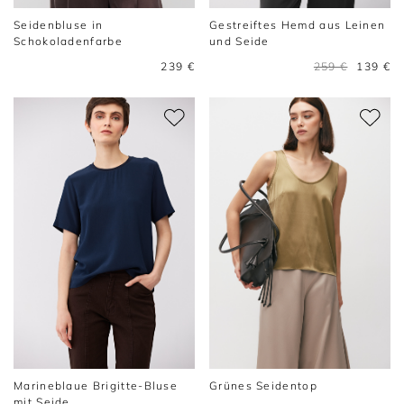
Seidenbluse in
Gestreiftes Hemd aus Leinen
Schokoladenfarbe
und Seide
239 €
259 €
139 €
Marineblaue Brigitte-Bluse
Grünes Seidentop
mit Seide