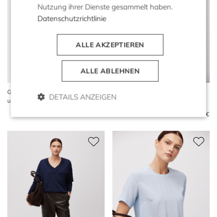
Nutzung ihrer Dienste gesammelt haben.
Datenschutzrichtlinie
ALLE AKZEPTIEREN
ALLE ABLEHNEN
Graue Bluse aus Baumwolle
Gestreifte Bluse mit
DETAILS ANZEIGEN
und Seide
Polokragen
219 €
99 €
169 €
119 €