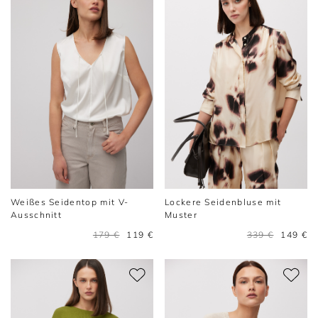
Weißes Seidentop mit V-
Lockere Seidenbluse mit
Ausschnitt
Muster
179 €
119 €
339 €
149 €