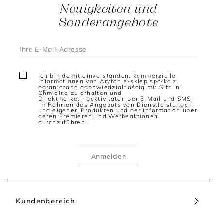
Neuigkeiten und
Besonders beliebt sind Modelle in neutralen Farben wie
Sonderangebote
Creme, Beige, Schwarz oder Dunkelblau. Sie unterstreichen
die zeitlose Wirkung der Seide und passen perfekt zu einer
hochwertigen Capsule Wardrobe. Gleichzeitig sorgen
fließende Stoffe und klare Schnitte für einen modernen Look
mit dezenter Eleganz.
Bluse aus Seide - stilvolle Begleiter für Business und Alltag
Ich bin damit einverstanden, kommerzielle
Informationen von Aryton e-sklep spółka z
Eine Bluse aus Seide verleiht jedem Outfit eine elegante Note
ograniczoną odpowiedzialnością mit Sitz in
und bietet zahlreiche Stylingmöglichkeiten für
Chmielno zu erhalten und
Direktmarketingaktivitäten per E-Mail und SMS
unterschiedliche Anlässe. Im Büro wirkt sie zusammen mit
im Rahmen des Angebots von Dienstleistungen
einem Blazer und einer klassischen Stoffhose besonders
und eigenen Produkten und der Information über
deren Premieren und Werbeaktionen
stilvoll, während sie in Kombination mit Jeans oder fließenden
durchzuführen.
Röcken moderne Everyday-Looks schafft.
Dezente Details wie feine Knopfleisten, elegante
Kragenformen oder lockere Schnitte unterstreichen die
feminine Ausstrahlung der Modelle. Gleichzeitig sorgt die
natürliche Leichtigkeit des Materials für ein angenehmes
Tragegefühl und eine fließende Silhouette.
Seidenblusen für elegante Layering-Looks
Kundenbereich
Seidenblusen eignen sich ideal für moderne Layering-
Kombinationen und lassen sich vielseitig stylen. Unter Strick,