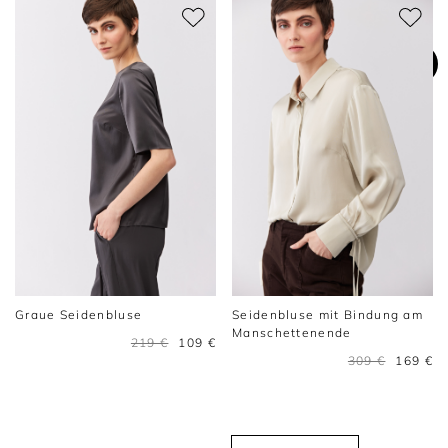
Graue Seidenbluse
Seidenbluse mit Bindung am
Manschettenende
219 €
109 €
309 €
169 €