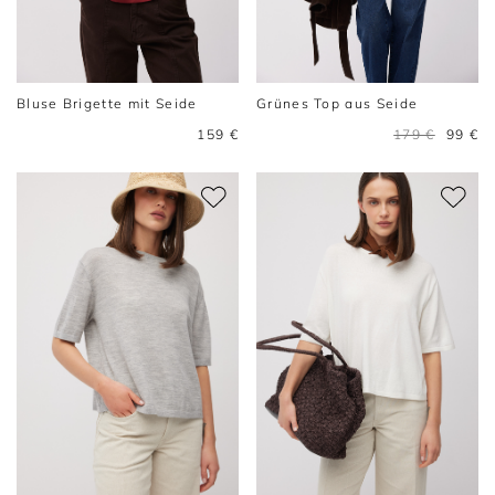
Bluse Brigette mit Seide
Grünes Top aus Seide
159 €
179 €
99 €