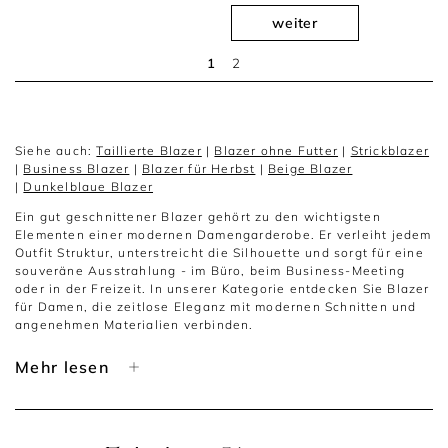
weiter
1
2
Siehe auch:
Taillierte Blazer
|
Blazer ohne Futter
|
Strickblazer
|
Business Blazer
|
Blazer für Herbst
|
Beige Blazer
|
Dunkelblaue Blazer
Ein gut geschnittener Blazer gehört zu den wichtigsten
Elementen einer modernen Damengarderobe. Er verleiht jedem
Outfit Struktur, unterstreicht die Silhouette und sorgt für eine
souveräne Ausstrahlung - im Büro, beim Business-Meeting
oder in der Freizeit. In unserer Kategorie entdecken Sie Blazer
für Damen, die zeitlose Eleganz mit modernen Schnitten und
angenehmen Materialien verbinden.
Ob klassisch tailliert, leicht oversized oder mit klarer
Mehr lesen
Linienführung - ein stilvoller Blazer lässt sich vielseitig
kombinieren und passt zu unterschiedlichen Looks. Gerade
Frauen, die Wert auf eine durchdachte Capsule Wardrobe
legen, setzen auf Modelle, die sich saisonübergreifend tragen
lassen und sowohl zu Stoffhosen als auch zu Jeans oder