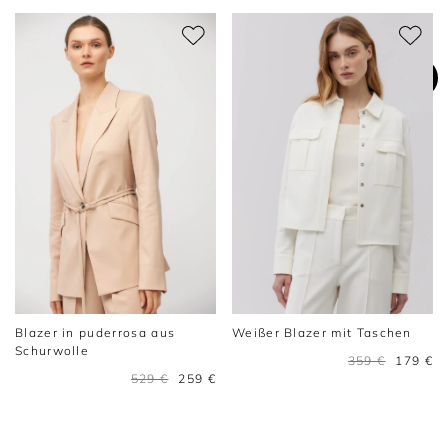
Blazer in puderrosa aus
Weißer Blazer mit Taschen
Schurwolle
359 €
179 €
529 €
259 €