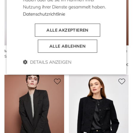
Nutzung ihrer Dienste gesammelt haben.
Datenschutzrichtlinie
ALLE AKZEPTIEREN
ALLE ABLEHNEN
Marineblaues einreihiges
Graues Sakko aus Schurwolle
Sakko aus Wolle und Leinen
mit Streifen zum Anzug
DETAILS ANZEIGEN
479 €
209 €
579 €
289 €