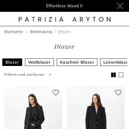
Effortless Mood II
Startseite
Bekleidung
Blazer
Blazer
Blazer
Wollblazer
Kaschmir Blazer
Leinenblaze
Filtern und sortieren