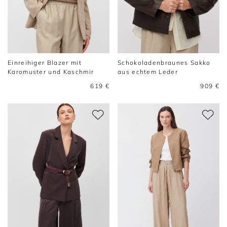
Einreihiger Blazer mit
Schokoladenbraunes Sakko
Karomuster und Kaschmir
aus echtem Leder
619 €
909 €