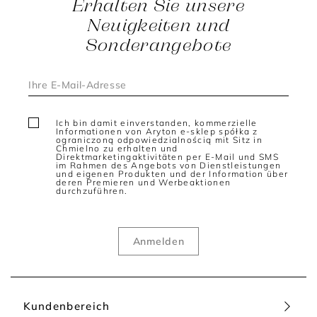
Erhalten Sie unsere
Kleidern harmonieren.
Neuigkeiten und
Blazer Damen - vielseitige Klassiker mit femininer
Sonderangebote
Ausstrahlung
Ein hochwertiger Blazer Damen ergänzt elegante Outfits
ebenso selbstverständlich wie moderne Casual-Looks.
Dezente Farben wie Schwarz, Beige, Creme oder Dunkelblau
wirken besonders zeitlos und lassen sich vielseitig stylen.
Gleichzeitig sorgen feine Details wie markante Knöpfe,
Ich bin damit einverstanden, kommerzielle
strukturierte Stoffe oder fließende Materialien für eine
Informationen von Aryton e-sklep spółka z
ograniczoną odpowiedzialnością mit Sitz in
individuelle Note.
Chmielno zu erhalten und
Direktmarketingaktivitäten per E-Mail und SMS
Im Alltag entsteht mit einem Blazer und einer weiten
im Rahmen des Angebots von Dienstleistungen
und eigenen Produkten und der Information über
Stoffhose ein stilvoller Look mit klarer Linie. Kombiniert mit
deren Premieren und Werbeaktionen
einem schlichten Top und Loafern wirkt das Outfit modern und
durchzuführen.
entspannt. Für formellere Anlässe sorgt ein klassischer Blazer
in Kombination mit eleganten Accessoires für einen
gepflegten und femininen Auftritt.
Blazer für Damen - moderne Schnitte für Business und
Freizeit
Ein stilvoller Blazer für Damen begleitet Sie durch
unterschiedliche Situationen und passt sich Ihrem Alltag
Kundenbereich
flexibel an. Taillierte Modelle betonen die Figur auf elegante