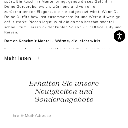
spürt. Ein Kaschmir Mantel bringt genau dieses Gefühl in
Deine Garderobe: weich, wärmend und von einer
zurückhaltenden Eleganz, die nie aufgesetzt wirkt. Wenn Du
Deine Outfits bewusst zusammenstellst und Wert auf wenige,
dafür starke Pieces legst, wird ein damen kaschmirmantel
schnell zum Herzstück der kühlen Saison - für Office, City und
Reisen.
Damen Kaschmir Mantel - Wärme, die leicht wirkt
Ein damen kaschmir mantel begleitet Dich durch Tage, an
denen Du Komfort brauchst, aber auf Stil nicht verzichten
Mehr lesen
möchtest. Kaschmir wirkt edel, ohne laut zu sein, und passt
deshalb perfekt zu einem modernen, klaren Look. Ob über
einem Blazer, einem Strickkleid oder einem
Rollkragenpullover: Der Mantel verleiht Deinem Outfit eine
ruhige Noblesse und lässt Dich jederzeit gepflegt auftreten -
Erhalten Sie unsere
vom ersten Termin bis zum Abendessen.
Neuigkeiten und
Stil & Funktion in perfekter Balance
Sonderangebote
Wolle Kaschmir Mantel - das Beste aus zwei Welten
Ein wolle kaschmir mantel vereint wärmende Eigenschaften
mit einer besonders angenehmen Haptik. Diese Mischung
macht ihn vielseitig und alltagstauglich: Er fühlt sich weich an,
wirkt dabei strukturiert und formstabil - ideal, wenn Du einen