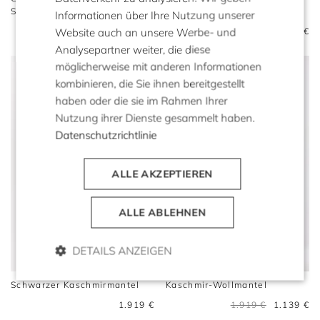
Seide und Kaschmir
und Kaschmir
Informationen über Ihre Nutzung unserer
Website auch an unsere Werbe- und
1.079 €
629 €
1.079 €
459 €
Analysepartner weiter, die diese
möglicherweise mit anderen Informationen
kombinieren, die Sie ihnen bereitgestellt
haben oder die sie im Rahmen Ihrer
Nutzung ihrer Dienste gesammelt haben.
Datenschutzrichtlinie
ALLE AKZEPTIEREN
ALLE ABLEHNEN
DETAILS ANZEIGEN
Schwarzer Kaschmirmantel
Kaschmir-Wollmantel
1.919 €
1.919 €
1.139 €