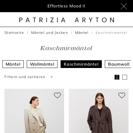
Effortless Mood II
Startseite
Mäntel und Jacken
Mäntel
Kaschmirmäntel
Kaschmirmäntel
Mäntel
Wollmäntel
Kaschmirmäntel
Baumwoll 
Filtern und sortieren