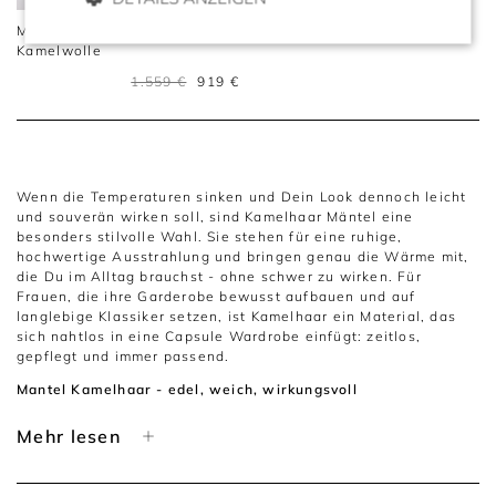
Midi-Wollmantel aus
Kamelwolle
1.559 €
919 €
Wenn die Temperaturen sinken und Dein Look dennoch leicht
und souverän wirken soll, sind Kamelhaar Mäntel eine
besonders stilvolle Wahl. Sie stehen für eine ruhige,
hochwertige Ausstrahlung und bringen genau die Wärme mit,
die Du im Alltag brauchst - ohne schwer zu wirken. Für
Frauen, die ihre Garderobe bewusst aufbauen und auf
langlebige Klassiker setzen, ist Kamelhaar ein Material, das
sich nahtlos in eine Capsule Wardrobe einfügt: zeitlos,
gepflegt und immer passend.
Mantel Kamelhaar - edel, weich, wirkungsvoll
Ein mantel kamelhaar überzeugt durch seine
Mehr lesen
charakteristische, elegante Optik: warm im Ausdruck, klar in
der Linie. Genau dadurch lässt er sich vielseitig kombinieren -
von Business bis Weekend. Trägst Du ihn über Blazer und