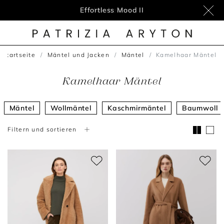
Effortless Mood II
Startseite
Mäntel und Jacken
Mäntel
Kamelhaar Mäntel
Kamelhaar Mäntel
Mäntel
Wollmäntel
Kaschmirmäntel
Baumwoll 
Filtern und sortieren