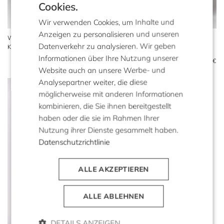
Cookies.
Wir verwenden Cookies, um Inhalte und
Anzeigen zu personalisieren und unseren
Wollmantel mit Gürtel 100%
Dunkelblauer Mantel aus
Datenverkehr zu analysieren. Wir geben
Kamelhaarwolle
Kamelhaar
Informationen über Ihre Nutzung unserer
1.559 €
929 €
1.559 €
Website auch an unsere Werbe- und
Analysepartner weiter, die diese
möglicherweise mit anderen Informationen
kombinieren, die Sie ihnen bereitgestellt
haben oder die sie im Rahmen Ihrer
Nutzung ihrer Dienste gesammelt haben.
Datenschutzrichtlinie
ALLE AKZEPTIEREN
ALLE ABLEHNEN
DETAILS ANZEIGEN