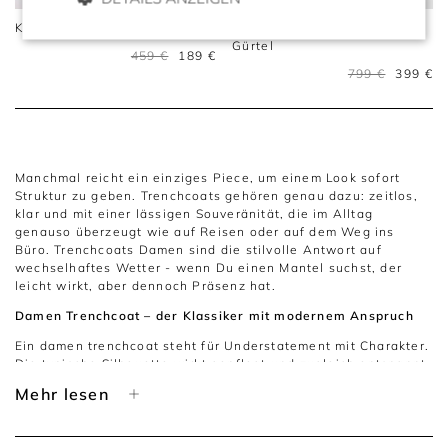
Kurzer Trenchcoat mit Gürtel
Grauer Woll-Trenchcoat mit
Gürtel
459 €
189 €
799 €
399 €
Manchmal reicht ein einziges Piece, um einem Look sofort
Struktur zu geben. Trenchcoats gehören genau dazu: zeitlos,
klar und mit einer lässigen Souveränität, die im Alltag
genauso überzeugt wie auf Reisen oder auf dem Weg ins
Büro. Trenchcoats Damen sind die stilvolle Antwort auf
wechselhaftes Wetter - wenn Du einen Mantel suchst, der
leicht wirkt, aber dennoch Präsenz hat.
Damen Trenchcoat – der Klassiker mit modernem Anspruch
Ein damen trenchcoat steht für Understatement mit Charakter.
Die typische Silhouette wirkt gepflegt und zugleich entspannt
- ideal für Frauen, die ihre Garderobe bewusst aufbauen und
Mehr lesen
auf vielseitige Favoriten setzen. Über einem Blazer wirkt der
Trenchcoat businesslike, über Strick und Denim eher urban. So
begleitet er Dich durch Tage, an denen Du flexibel bleiben