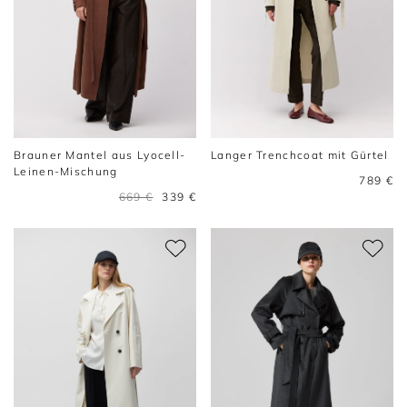
Brauner Mantel aus Lyocell-
Langer Trenchcoat mit Gürtel
Leinen-Mischung
789 €
669 €
339 €