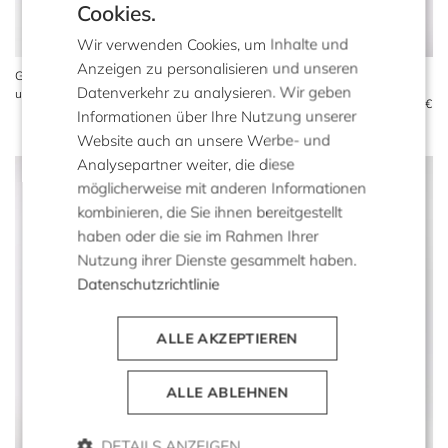
Cookies.
Wir verwenden Cookies, um Inhalte und
Anzeigen zu personalisieren und unseren
Grüner Wolltrench mit Seide
Trenchcoat Marie mit Gürtel
Datenverkehr zu analysieren. Wir geben
und Kaschmir
579 €
Informationen über Ihre Nutzung unserer
1.079 €
459 €
Website auch an unsere Werbe- und
Analysepartner weiter, die diese
möglicherweise mit anderen Informationen
kombinieren, die Sie ihnen bereitgestellt
haben oder die sie im Rahmen Ihrer
Nutzung ihrer Dienste gesammelt haben.
Datenschutzrichtlinie
ALLE AKZEPTIEREN
ALLE ABLEHNEN
DETAILS ANZEIGEN