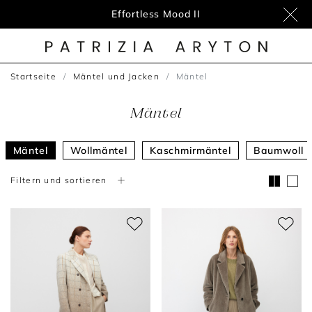
Effortless Mood II
Startseite
Mäntel und Jacken
Mäntel
Mäntel
Mäntel
Wollmäntel
Kaschmirmäntel
Baumwoll 
Filtern und sortieren