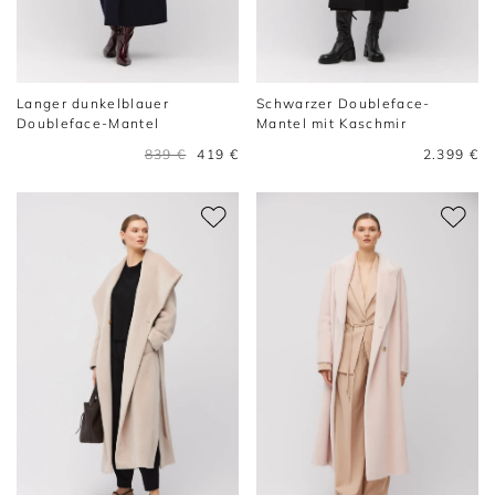
Langer dunkelblauer
Schwarzer Doubleface-
Doubleface-Mantel
Mantel mit Kaschmir
839 €
419 €
2.399 €