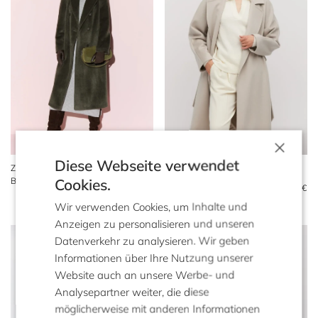
×
Diese Webseite verwendet
Zweireihiger Mantel aus
Wollmantel mit Gürtel
Cookies.
Baby-Suri-Alpaka
699 €
479 €
1.299 €
909 €
Wir verwenden Cookies, um Inhalte und
Anzeigen zu personalisieren und unseren
Datenverkehr zu analysieren. Wir geben
Informationen über Ihre Nutzung unserer
Website auch an unsere Werbe- und
Analysepartner weiter, die diese
möglicherweise mit anderen Informationen