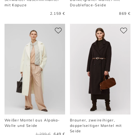
mit Kapuze
Doubleface-Seide
2.159 €
869 €
Weißer Mantel aus Alpaka-
Brauner, zweireihiger,
Wolle und Seide
doppelseitiger Mantel mit
Seide
1.299 €
649 €