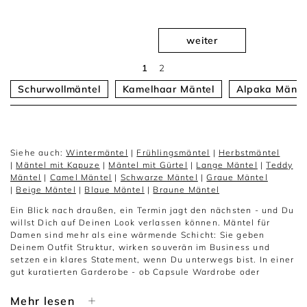
weiter
1
2
Schurwollmäntel
Kamelhaar Mäntel
Alpaka Mänte
Siehe auch:
Wintermäntel
|
Frühlingsmäntel
|
Herbstmäntel
|
Mäntel mit Kapuze
|
Mäntel mit Gürtel
|
Lange Mäntel
|
Teddy
Mäntel
|
Camel Mäntel
|
Schwarze Mäntel
|
Graue Mäntel
|
Beige Mäntel
|
Blaue Mäntel
|
Braune Mäntel
Ein Blick nach draußen, ein Termin jagt den nächsten - und Du
willst Dich auf Deinen Look verlassen können. Mäntel für
Damen sind mehr als eine wärmende Schicht: Sie geben
Deinem Outfit Struktur, wirken souverän im Business und
setzen ein klares Statement, wenn Du unterwegs bist. In einer
gut kuratierten Garderobe - ob Capsule Wardrobe oder
klassisch-elegant - ist der Mantel oft das erste, was man
sieht. Umso wichtiger, dass Schnitt, Linie und Details zu
Mehr lesen