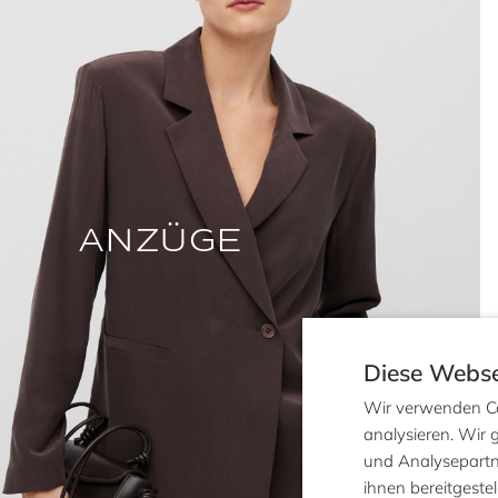
ANZÜGE
Diese Webse
Wir verwenden Co
analysieren. Wir
und Analysepartne
ihnen bereitgeste